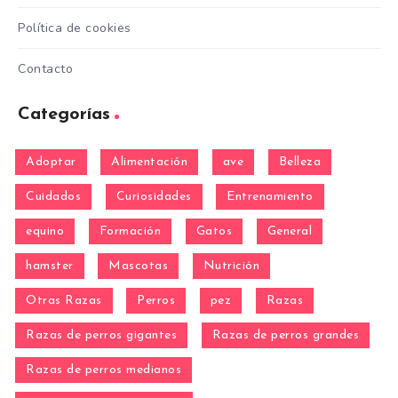
Política de cookies
Contacto
Categorías
Adoptar
Alimentación
ave
Belleza
Cuidados
Curiosidades
Entrenamiento
equino
Formación
Gatos
General
hamster
Mascotas
Nutrición
Otras Razas
Perros
pez
Razas
Razas de perros gigantes
Razas de perros grandes
Razas de perros medianos