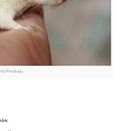
oto Pixabay)
ión;