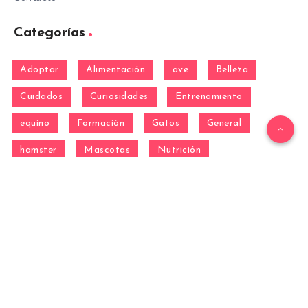
Categorías
Adoptar
Alimentación
ave
Belleza
Cuidados
Curiosidades
Entrenamiento
equino
Formación
Gatos
General
hamster
Mascotas
Nutrición
Otras Razas
Perros
pez
Razas
Razas de perros gigantes
Razas de perros grandes
Razas de perros medianos
Razas de perros miniatura
Razas de perros pequeños
reptil
Salud