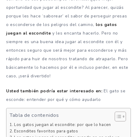
oportunidad que jugar al escondite? Al parecer, quizás
porque les hace ‘saborear’ el sabor de perseguir presas
o esconderse de los peligros del camino,
los gatos
juegan al escondite
y les encanta hacerlo. Pero no
siempre es una buena idea jugar al escondite con él y
entonces seguro que será mejor para esconderse y más
rápido para huir de nosotros tratando de atraparlo. Pero
básicamente lo hacemos por él e incluso perder, en este
caso, ¡será divertido!
Usted también podría estar interesado en:
El gato se
esconde: entender por qué y cómo ayudarlo
Tabla de contenidos
Los gatos juegan al escondite: por que lo hacen
Escondites favoritos para gatos