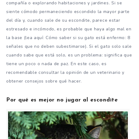
compañía o explorando habitaciones y jardines. Si se
siente cómodo permaneciendo escondido la mayor parte
del día y, cuando sale de su escondite, parece estar
estresado e incómodo, es probable que haya algo mal en
la base (lea aquí: Cómo saber si su gato está enfermo: 8
señales que no deben subestimarse). Si el gato solo sale
cuando sabe que está solo, es un problema: significa que
tiene un poco o nada de paz. En este caso, es
recomendable consultar la opinión de un veterinario y
obtener consejos sobre qué hacer.
Por qué es mejor no jugar al escondite