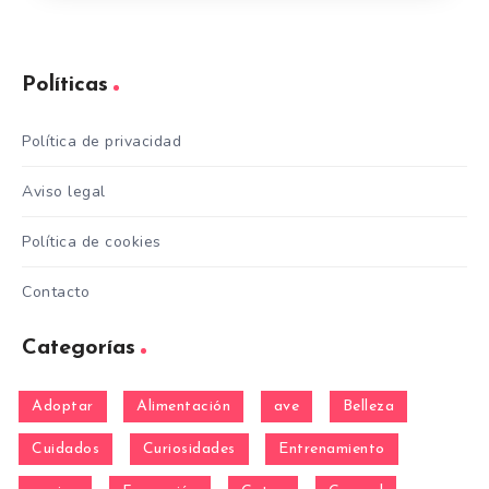
Políticas
Política de privacidad
Aviso legal
Política de cookies
Contacto
Categorías
Adoptar
Alimentación
ave
Belleza
Cuidados
Curiosidades
Entrenamiento