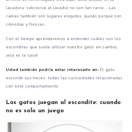
lavadora: sobrevive al lavado) no son tan raros. . Las
camas también son lugares elegidos, quizás porque son
cómodas y frescas.
Con el tiempo aprenderemos a entender cuáles son los
escondites que suele utilizar nuestro gato: en cambio,
¡esa es la casa!
Usted también podría estar interesado en:
El gato
esconde sus heces: todas las curiosidades relacionadas
con este comportamiento
Los gatos juegan al escondite: cuando
no es solo un juego