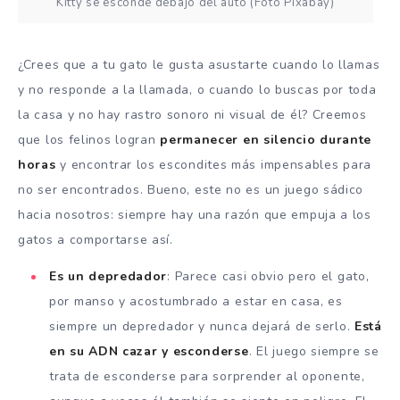
Kitty se esconde debajo del auto (Foto Pixabay)
¿Crees que a tu gato le gusta asustarte cuando lo llamas
y no responde a la llamada, o cuando lo buscas por toda
la casa y no hay rastro sonoro ni visual de él? Creemos
que los felinos logran
permanecer en silencio durante
horas
y encontrar los escondites más impensables para
no ser encontrados. Bueno, este no es un juego sádico
hacia nosotros: siempre hay una razón que empuja a los
gatos a comportarse así.
Es un depredador
: Parece casi obvio pero el gato,
por manso y acostumbrado a estar en casa, es
siempre un depredador y nunca dejará de serlo.
Está
en su ADN cazar y esconderse
. El juego siempre se
trata de esconderse para sorprender al oponente,