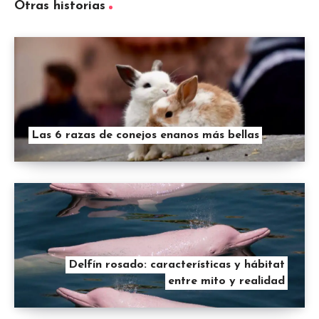
Otras historias
Las 6 razas de conejos enanos más bellas
Delfín rosado: características y hábitat
entre mito y realidad