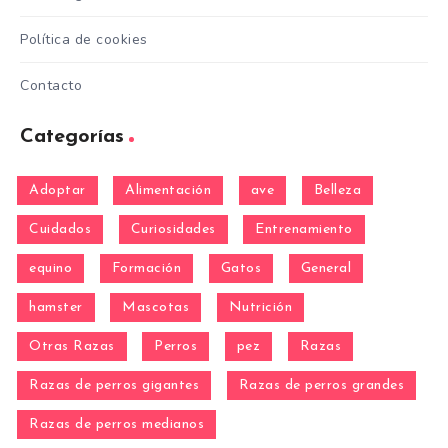
Política de cookies
Contacto
Categorías
Adoptar
Alimentación
ave
Belleza
Cuidados
Curiosidades
Entrenamiento
equino
Formación
Gatos
General
hamster
Mascotas
Nutrición
Otras Razas
Perros
pez
Razas
Razas de perros gigantes
Razas de perros grandes
Razas de perros medianos