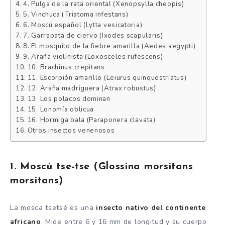
4. Pulga de la rata oriental (Xenopsylla cheopis)
5. Vinchuca (Triatoma infestans)
6. Moscú español (Lytta vesicatoria)
7. Garrapata de ciervo (Ixodes scapularis)
8. El mosquito de la fiebre amarilla (Aedes aegypti)
9. Araña violinista (Loxosceles rufescens)
10. Brachinus crepitans
11. Escorpión amarillo (Leiurus quinquestriatus)
12. Araña madriguera (Atrax robustus)
13. Los polacos dominan
15. Lonomía oblicua
16. Hormiga bala (Paraponera clavata)
Otros insectos venenosos
1. Moscú tse-tse (Glossina morsitans
morsitans)
La mosca tsetsé es una
insecto nativo del continente
africano
. Mide entre 6 y 16 mm de longitud y su cuerpo