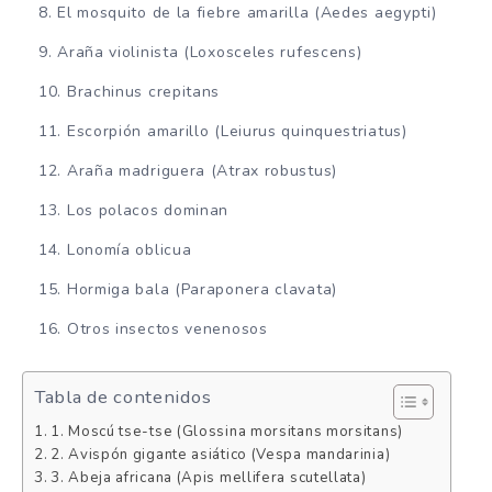
El mosquito de la fiebre amarilla (Aedes aegypti)
Araña violinista (Loxosceles rufescens)
Brachinus crepitans
Escorpión amarillo (Leiurus quinquestriatus)
Araña madriguera (Atrax robustus)
Los polacos dominan
Lonomía oblicua
Hormiga bala (Paraponera clavata)
Otros insectos venenosos
Tabla de contenidos
1. Moscú tse-tse (Glossina morsitans morsitans)
2. Avispón gigante asiático (Vespa mandarinia)
3. Abeja africana (Apis mellifera scutellata)