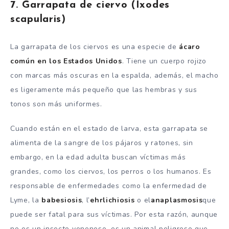
7. Garrapata de ciervo (Ixodes
scapularis)
La garrapata de los ciervos es una especie de
ácaro
común en los Estados Unidos
. Tiene un cuerpo rojizo
con marcas más oscuras en la espalda, además, el macho
es ligeramente más pequeño que las hembras y sus
tonos son más uniformes.
Cuando están en el estado de larva, esta garrapata se
alimenta de la sangre de los pájaros y ratones, sin
embargo, en la edad adulta buscan víctimas más
grandes, como los ciervos, los perros o los humanos. Es
responsable de enfermedades como la enfermedad de
Lyme, la
babesiosis
, l’
ehrlichiosis
o el
anaplasmosis
que
puede ser fatal para sus víctimas. Por esta razón, aunque
no es un insecto venenoso, es un animal peligroso que