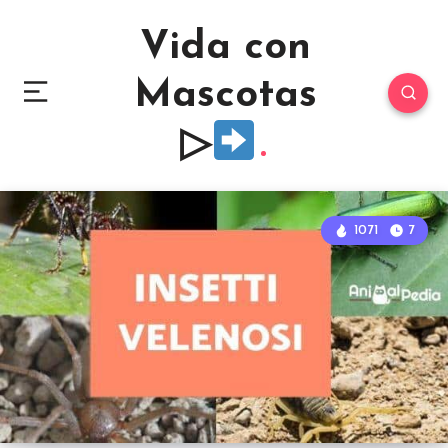
Vida con
Mascotas
▷
1071
7