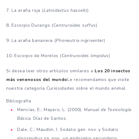
7. La araña roja (
Latrodectus hasselti
)
8. Escorpio Durango (
Centruroides suffus
)
9. La araña bananera (
Phoneutria nigriventer
)
10. Escorpio de Morelos (
Centruroides limpidus
)
Si desea leer otros artículos similares a
Los 20 insectos
más venenosos del mundo
Le recomendamos que visite
nuestra categoría Curiosidades sobre el mundo animal.
Bibliografía
Mencías, E.; Mayero, L. (2000).
Manual de Toxicología
Básica
. Díaz de Santos.
Dale, C.; Maudlin, I. Sodalis gen. nov. y Sodalis
glossinidius sp. nov., un endosimio secundario