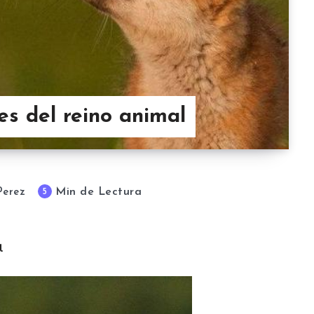
es del reino animal
Min de Lectura
5
Perez
l