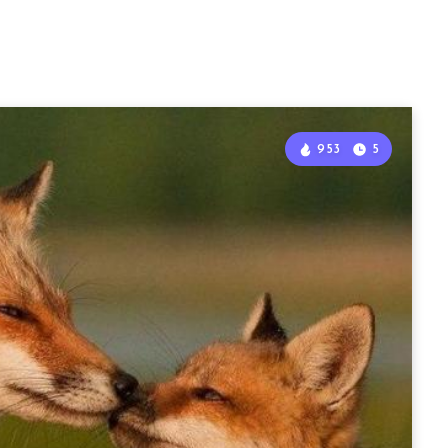
953
5