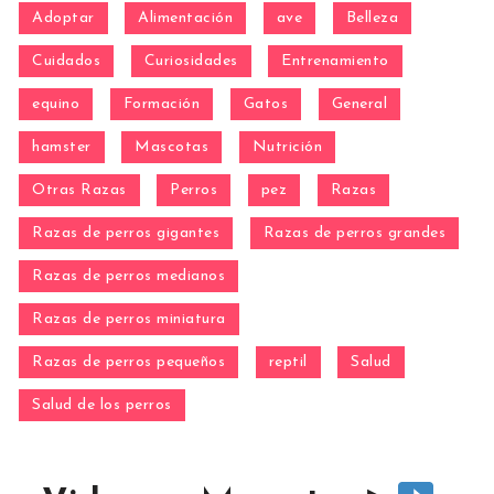
Adoptar
Alimentación
ave
Belleza
Cuidados
Curiosidades
Entrenamiento
equino
Formación
Gatos
General
hamster
Mascotas
Nutrición
Otras Razas
Perros
pez
Razas
Razas de perros gigantes
Razas de perros grandes
Razas de perros medianos
Razas de perros miniatura
Razas de perros pequeños
reptil
Salud
Salud de los perros