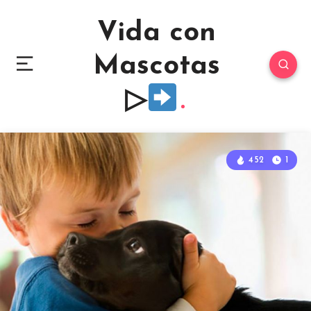
Vida con
Mascotas
▷
452
1