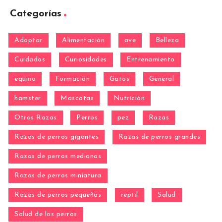
Categorías
Adoptar
Alimentación
ave
Belleza
Cuidados
Curiosidades
Entrenamiento
equino
Formación
Gatos
General
hamster
Mascotas
Nutrición
Otras Razas
Perros
pez
Razas
Razas de perros gigantes
Razas de perros grandes
Razas de perros medianos
Razas de perros miniatura
Razas de perros pequeños
reptil
Salud
Salud de los perros