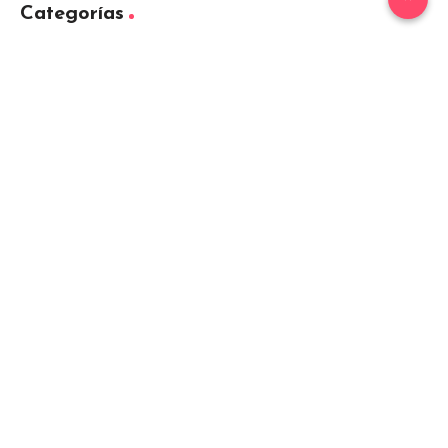
Categorías
Adoptar
Alimentación
ave
Belleza
Cuidados
Curiosidades
Entrenamiento
equino
Formación
Gatos
General
hamster
Mascotas
Nutrición
Otras Razas
Perros
pez
Razas
Razas de perros gigantes
Razas de perros grandes
Razas de perros medianos
Razas de perros miniatura
Razas de perros pequeños
reptil
Salud
Salud de los perros