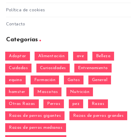
Política de cookies
Contacto
Categorías
Adoptar
Alimentación
ave
Belleza
Cuidados
Curiosidades
Entrenamiento
equino
Formación
Gatos
General
hamster
Mascotas
Nutrición
Otras Razas
Perros
pez
Razas
Razas de perros gigantes
Razas de perros grandes
Razas de perros medianos