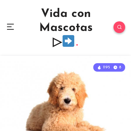
Vida con
Mascotas
▷
1195
8