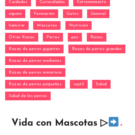
Cuidados
Curiosidades
Entrenamiento
equino
Formación
Gatos
General
hamster
Mascotas
Nutrición
Otras Razas
Perros
pez
Razas
Razas de perros gigantes
Razas de perros grandes
Razas de perros medianos
Razas de perros miniatura
Razas de perros pequeños
reptil
Salud
Salud de los perros
Vida con Mascotas ▷