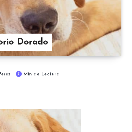
orio Dorado
Min de Lectura
7
Perez