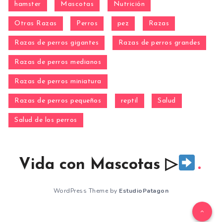
hamster
Mascotas
Nutrición
Otras Razas
Perros
pez
Razas
Razas de perros gigantes
Razas de perros grandes
Razas de perros medianos
Razas de perros miniatura
Razas de perros pequeños
reptil
Salud
Salud de los perros
Vida con Mascotas ▷
WordPress Theme by
EstudioPatagon