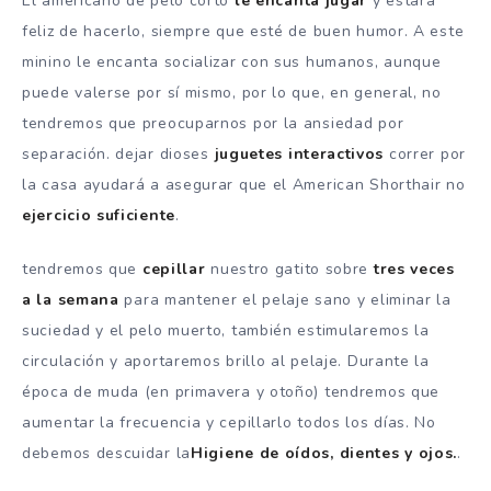
El americano de pelo corto
le encanta jugar
y estará
feliz de hacerlo, siempre que esté de buen humor. A este
minino le encanta socializar con sus humanos, aunque
puede valerse por sí mismo, por lo que, en general, no
tendremos que preocuparnos por la ansiedad por
separación. dejar dioses
juguetes interactivos
correr por
la casa ayudará a asegurar que el American Shorthair no
ejercicio suficiente
.
tendremos que
cepillar
nuestro gatito sobre
tres veces
a la semana
para mantener el pelaje sano y eliminar la
suciedad y el pelo muerto, también estimularemos la
circulación y aportaremos brillo al pelaje. Durante la
época de muda (en primavera y otoño) tendremos que
aumentar la frecuencia y cepillarlo todos los días. No
debemos descuidar la
Higiene de oídos, dientes y ojos.
.