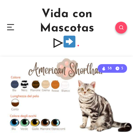
Vida con
Mascotas
▷
58
5