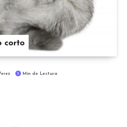
o corto
Min de Lectura
5
Perez