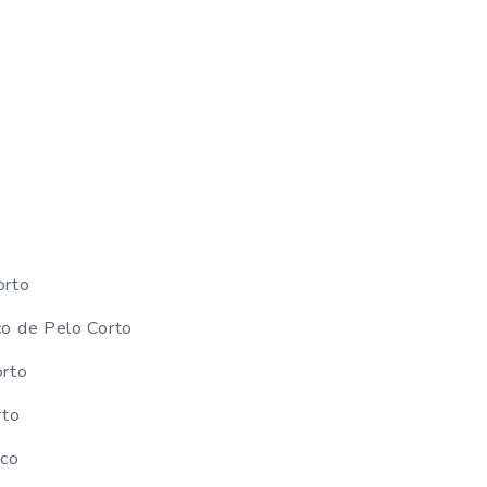
orto
ico de Pelo Corto
orto
rto
ico