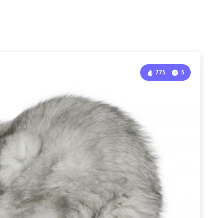
775
5