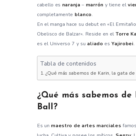
cabello es
naranja
–
marrón
y tiene el
vie
completamente
blanco
.
En el manga hace su debut en «El Ermitaño 
Obelisco de Balzar». Reside en el
Torre Ka
es el Universo 7 y su
aliado
es
Yajirobei
.
Tabla de contenidos
¿Qué más sabemos de Karin, la gata de
¿Qué más sabemos de K
Ball?
Es un
maestro de artes marciales
famos
lucha. Cultiva y posee los míticos.
Senzu
; 