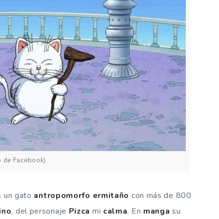
o de Facebook)
s un gato
antropomorfo
ermitaño
con más de 800
ino
, del personaje
Pizca
mi
calma
. En
manga
su