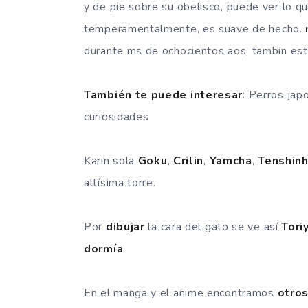
y de pie sobre su obelisco, puede ver lo 
temperamentalmente, es suave de hecho.
durante ms de ochocientos aos, tambin es
También te puede interesar
: Perros jap
curiosidades
Karin sola
Goku
,
Crilin
,
Yamcha
,
Tenshin
altísima torre.
Por
dibujar
la cara del gato se ve así
Tori
dormía
.
En el manga y el anime encontramos
otro