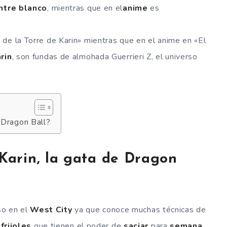
ntre blanco
, mientras que en el
anime
es
de la Torre de Karin» mientras que en el anime en «El
rin
, son fundas de almohada Guerrieri Z, el universo
 Dragon Ball?
arin, la gata de Dragon
o en el
West City
ya que conoce muchas técnicas de
I
frijoles
que tienen el poder de
saciar
para
semana