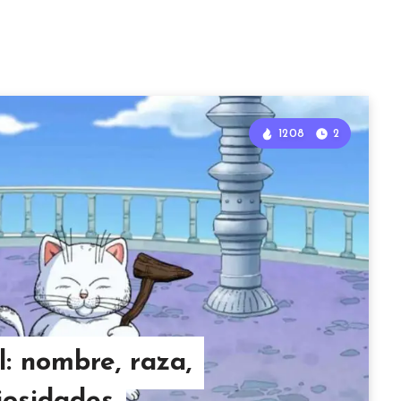
1208
2
: nombre, raza,