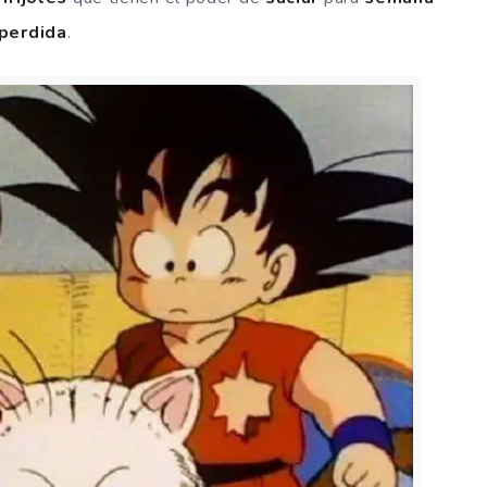
 perdida
.