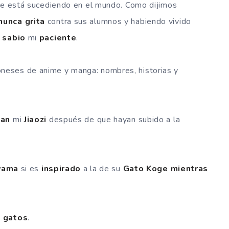
que está sucediendo en el mundo. Como dijimos
nunca grita
contra sus alumnos y habiendo vivido
t
sabio
mi
paciente
.
oneses de anime y manga: nombres, historias y
han
mi
Jiaozi
después de que hayan subido a la
yama
si es
inspirado
a la de su
Gato Koge mientras
s gatos
.