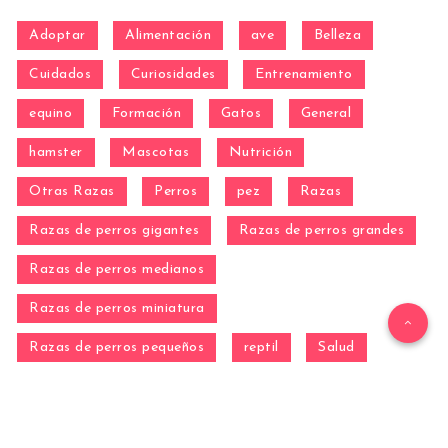
Adoptar
Alimentación
ave
Belleza
Cuidados
Curiosidades
Entrenamiento
equino
Formación
Gatos
General
hamster
Mascotas
Nutrición
Otras Razas
Perros
pez
Razas
Razas de perros gigantes
Razas de perros grandes
Razas de perros medianos
Razas de perros miniatura
Razas de perros pequeños
reptil
Salud
Salud de los perros