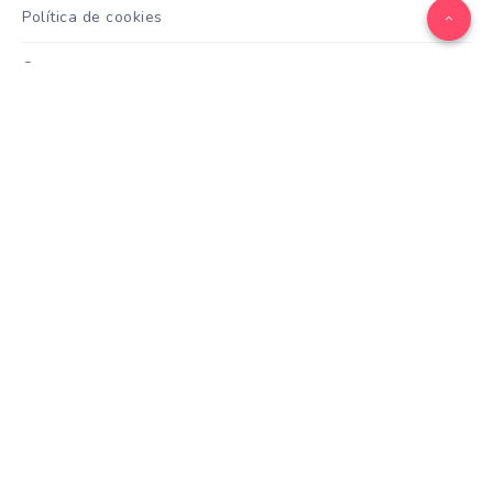
Política de cookies
Contacto
Categorías
Adoptar
Alimentación
ave
Belleza
Cuidados
Curiosidades
Entrenamiento
equino
Formación
Gatos
General
hamster
Mascotas
Nutrición
Otras Razas
Perros
pez
Razas
Razas de perros gigantes
Razas de perros grandes
Razas de perros medianos
Razas de perros miniatura