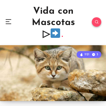
Vida con
Mascotas
▷
1121
5