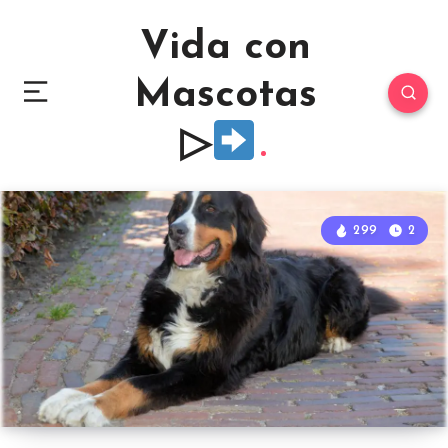
Vida con
Mascotas
▷
299
2