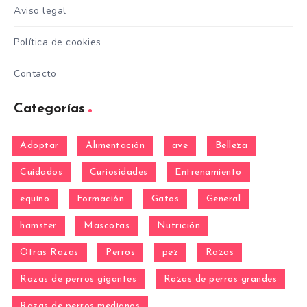
Aviso legal
Política de cookies
Contacto
Categorías
Adoptar
Alimentación
ave
Belleza
Cuidados
Curiosidades
Entrenamiento
equino
Formación
Gatos
General
hamster
Mascotas
Nutrición
Otras Razas
Perros
pez
Razas
Razas de perros gigantes
Razas de perros grandes
Razas de perros medianos