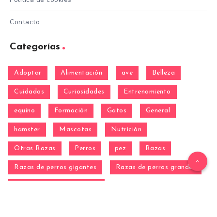
Contacto
Categorías
Adoptar
Alimentación
ave
Belleza
Cuidados
Curiosidades
Entrenamiento
equino
Formación
Gatos
General
hamster
Mascotas
Nutrición
Otras Razas
Perros
pez
Razas
Razas de perros gigantes
Razas de perros grandes
Razas de perros medianos
Razas de perros miniatura