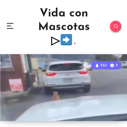
Vida con
Mascotas
▷
264
2