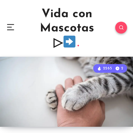
Vida con
Mascotas
▷
2265
2