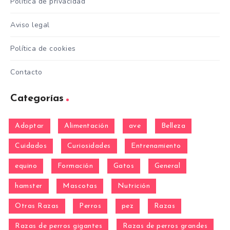
Política de privacidad
Aviso legal
Política de cookies
Contacto
Categorías
Adoptar
Alimentación
ave
Belleza
Cuidados
Curiosidades
Entrenamiento
equino
Formación
Gatos
General
hamster
Mascotas
Nutrición
Otras Razas
Perros
pez
Razas
Razas de perros gigantes
Razas de perros grandes