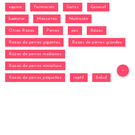
equino
Formación
Gatos
General
hamster
Mascotas
Nutrición
Otras Razas
Perros
pez
Razas
Razas de perros gigantes
Razas de perros grandes
Razas de perros medianos
Razas de perros miniatura
Razas de perros pequeños
reptil
Salud
Salud de los perros
Vida con Mascotas ▷
WordPress Theme by
EstudioPatagon