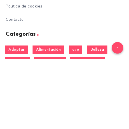
Política de cookies
Contacto
Categorías
Adoptar
Alimentación
ave
Belleza
Cuidados
Curiosidades
Entrenamiento
equino
Formación
Gatos
General
hamster
Mascotas
Nutrición
Otras Razas
Perros
pez
Razas
Razas de perros gigantes
Razas de perros grandes
Razas de perros medianos
Razas de perros miniatura