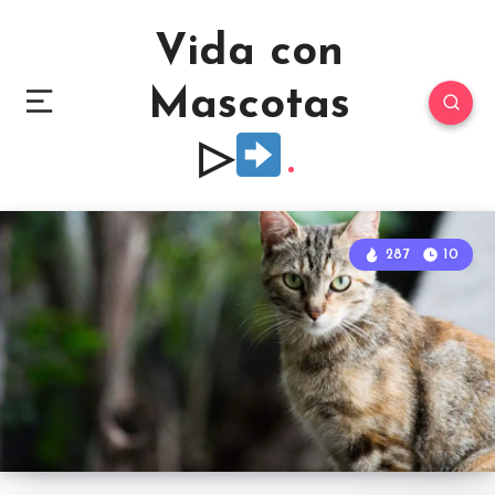
Vida con
Mascotas
▷
287
10