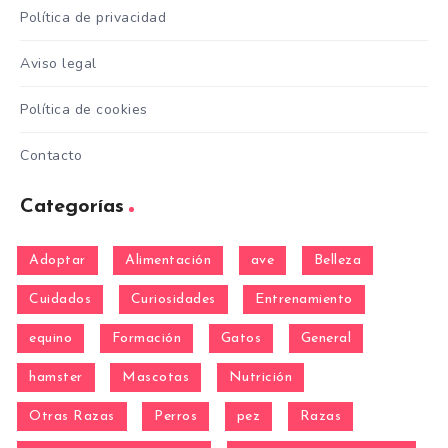
Política de privacidad
Aviso legal
Política de cookies
Contacto
Categorías
Adoptar
Alimentación
ave
Belleza
Cuidados
Curiosidades
Entrenamiento
equino
Formación
Gatos
General
hamster
Mascotas
Nutrición
Otras Razas
Perros
pez
Razas