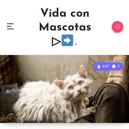
Vida con
Mascotas
▷
467
3