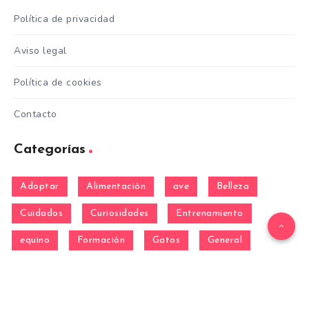
Política de privacidad
Aviso legal
Política de cookies
Contacto
Categorías
Adoptar
Alimentación
ave
Belleza
Cuidados
Curiosidades
Entrenamiento
equino
Formación
Gatos
General
hamster
Mascotas
Nutrición
Otras Razas
Perros
pez
Razas