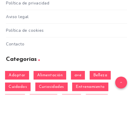
Política de privacidad
Aviso legal
Política de cookies
Contacto
Categorías
Adoptar
Alimentación
ave
Belleza
Cuidados
Curiosidades
Entrenamiento
equino
Formación
Gatos
General
hamster
Mascotas
Nutrición
Otras Razas
Perros
pez
Razas