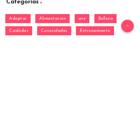
Categorías
Adoptar
Alimentación
ave
Belleza
Cuidados
Curiosidades
Entrenamiento
equino
Formación
Gatos
General
hamster
Mascotas
Nutrición
Otras Razas
Perros
pez
Razas
Razas de perros gigantes
Razas de perros grandes
Razas de perros medianos
Razas de perros miniatura
Razas de perros pequeños
reptil
Salud
Salud de los perros