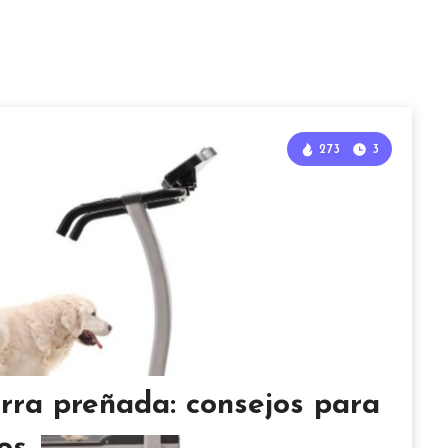
273
3
erra preñada: consejos para