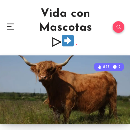
Vida con
Mascotas
▷
837
2