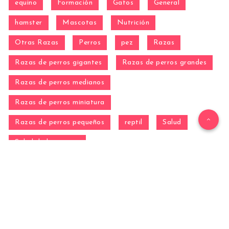
equino
Formación
Gatos
General
hamster
Mascotas
Nutrición
Otras Razas
Perros
pez
Razas
Razas de perros gigantes
Razas de perros grandes
Razas de perros medianos
Razas de perros miniatura
Razas de perros pequeños
reptil
Salud
Salud de los perros
Vida con Mascotas ▷
WordPress Theme by
EstudioPatagon