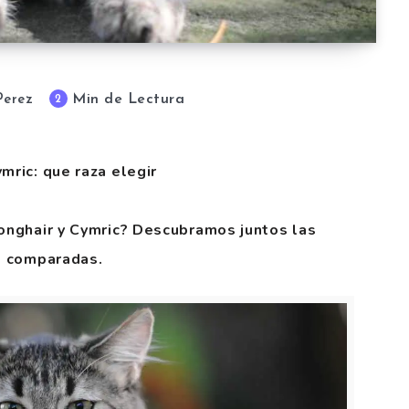
Min de Lectura
2
Perez
mric: que raza elegir
Longhair y Cymric? Descubramos juntos las
as comparadas.