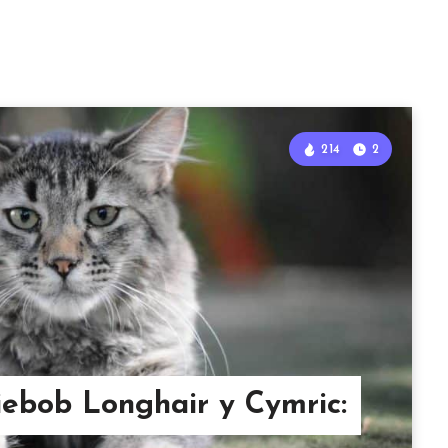
214
2
xiebob Longhair y Cymric: