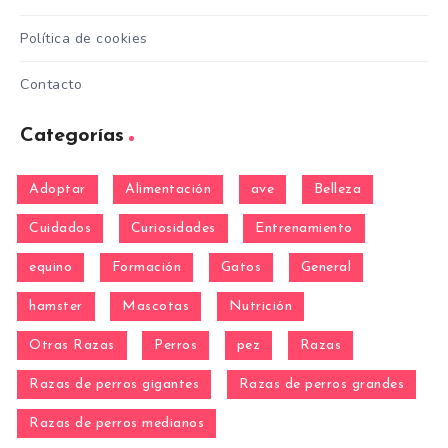
Política de cookies
Contacto
Categorías
Adoptar
Alimentación
ave
Belleza
Cuidados
Curiosidades
Entrenamiento
equino
Formación
Gatos
General
hamster
Mascotas
Nutrición
Otras Razas
Perros
pez
Razas
Razas de perros gigantes
Razas de perros grandes
Razas de perros medianos