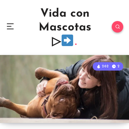
Vida con
Mascotas
▷
262
2