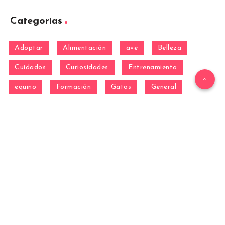
Categorías
Adoptar
Alimentación
ave
Belleza
Cuidados
Curiosidades
Entrenamiento
equino
Formación
Gatos
General
hamster
Mascotas
Nutrición
Otras Razas
Perros
pez
Razas
Razas de perros gigantes
Razas de perros grandes
Razas de perros medianos
Razas de perros miniatura
Razas de perros pequeños
reptil
Salud
Salud de los perros