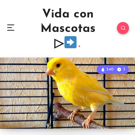
Vida con
Mascotas
▷
540
3