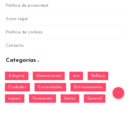
Política de privacidad
Aviso legal
Política de cookies
Contacto
Categorías
Adoptar
Alimentación
ave
Belleza
Cuidados
Curiosidades
Entrenamiento
equino
Formación
Gatos
General
hamster
Mascotas
Nutrición
Otras Razas
Perros
pez
Razas