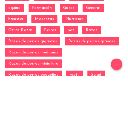
equino
Formación
Gatos
General
hamster
Mascotas
Nutrición
Otras Razas
Perros
pez
Razas
Razas de perros gigantes
Razas de perros grandes
Razas de perros medianos
Razas de perros miniatura
Razas de perros pequeños
reptil
Salud
Salud de los perros
Vida con Mascotas ▷
WordPress Theme by
EstudioPatagon