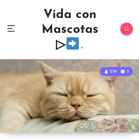
Vida con
Mascotas
▷
256
3