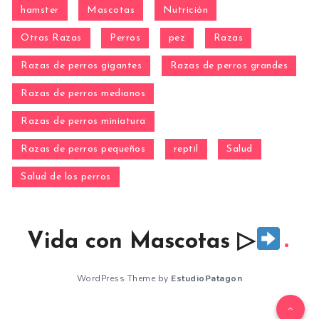
hamster
Mascotas
Nutrición
Otras Razas
Perros
pez
Razas
Razas de perros gigantes
Razas de perros grandes
Razas de perros medianos
Razas de perros miniatura
Razas de perros pequeños
reptil
Salud
Salud de los perros
Vida con Mascotas ▷
WordPress Theme by
EstudioPatagon