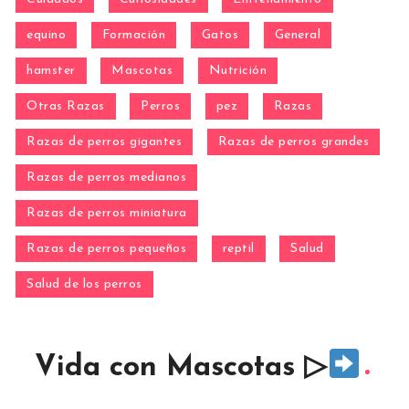
equino
Formación
Gatos
General
hamster
Mascotas
Nutrición
Otras Razas
Perros
pez
Razas
Razas de perros gigantes
Razas de perros grandes
Razas de perros medianos
Razas de perros miniatura
Razas de perros pequeños
reptil
Salud
Salud de los perros
Vida con Mascotas ▷