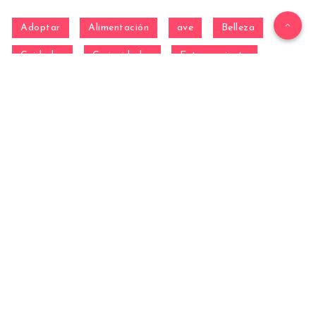
Adoptar
Alimentación
ave
Belleza
Cuidados
Curiosidades
Entrenamiento
equino
Formación
Gatos
General
hamster
Mascotas
Nutrición
Otras Razas
Perros
pez
Razas
Razas de perros gigantes
Razas de perros grandes
Razas de perros medianos
Razas de perros miniatura
Razas de perros pequeños
reptil
Salud
Salud de los perros