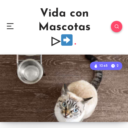
Vida con
Mascotas
▷
1048
2