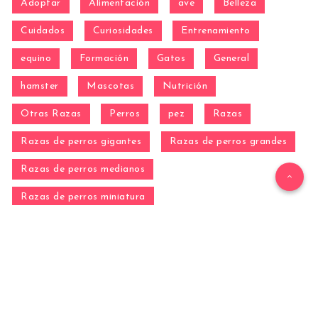
Adoptar
Alimentación
ave
Belleza
Cuidados
Curiosidades
Entrenamiento
equino
Formación
Gatos
General
hamster
Mascotas
Nutrición
Otras Razas
Perros
pez
Razas
Razas de perros gigantes
Razas de perros grandes
Razas de perros medianos
Razas de perros miniatura
Razas de perros pequeños
reptil
Salud
Salud de los perros
Vida con Mascotas ▷