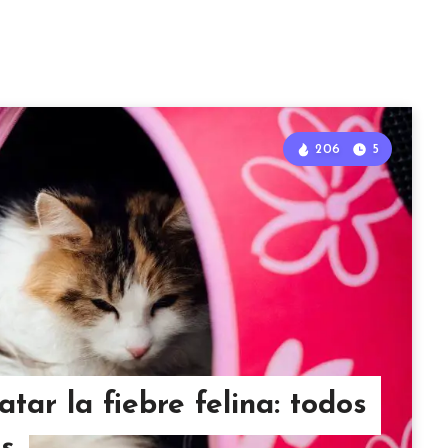
206
5
tar la fiebre felina: todos