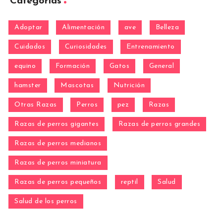
Categorías
Adoptar
Alimentación
ave
Belleza
Cuidados
Curiosidades
Entrenamiento
equino
Formación
Gatos
General
hamster
Mascotas
Nutrición
Otras Razas
Perros
pez
Razas
Razas de perros gigantes
Razas de perros grandes
Razas de perros medianos
Razas de perros miniatura
Razas de perros pequeños
reptil
Salud
Salud de los perros