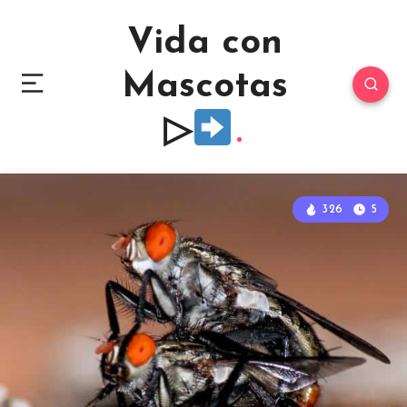
Vida con
Mascotas
▷
326
5