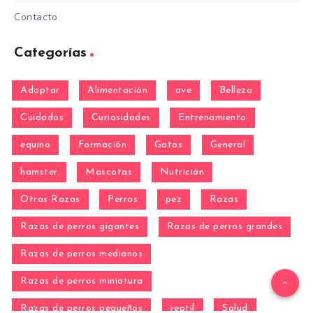
Contacto
Categorías
Adoptar
Alimentación
ave
Belleza
Cuidados
Curiosidades
Entrenamiento
equino
Formación
Gatos
General
hamster
Mascotas
Nutrición
Otras Razas
Perros
pez
Razas
Razas de perros gigantes
Razas de perros grandes
Razas de perros medianos
Razas de perros miniatura
Razas de perros pequeños
reptil
Salud