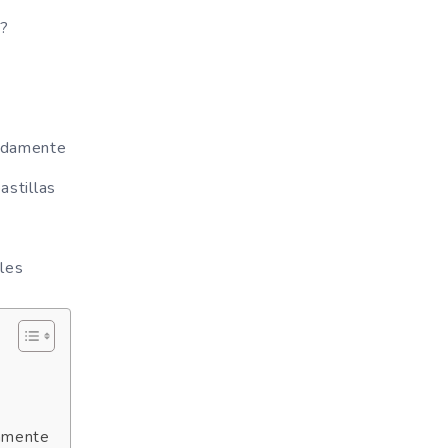
o?
pidamente
astillas
les
damente