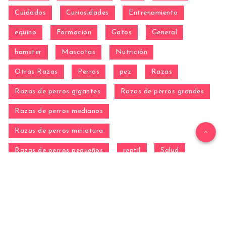
Cuidados
Curiosidades
Entrenamiento
equino
Formación
Gatos
General
hamster
Mascotas
Nutrición
Otras Razas
Perros
pez
Razas
Razas de perros gigantes
Razas de perros grandes
Razas de perros medianos
Razas de perros miniatura
Razas de perros pequeños
reptil
Salud
Salud de los perros
Vida con Mascotas ▷