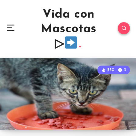
Vida con
Mascotas
▷
550
3