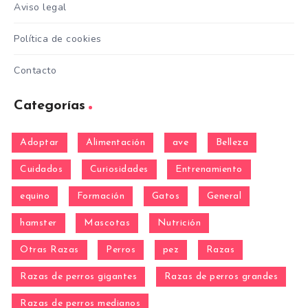
Aviso legal
Política de cookies
Contacto
Categorías
Adoptar
Alimentación
ave
Belleza
Cuidados
Curiosidades
Entrenamiento
equino
Formación
Gatos
General
hamster
Mascotas
Nutrición
Otras Razas
Perros
pez
Razas
Razas de perros gigantes
Razas de perros grandes
Razas de perros medianos