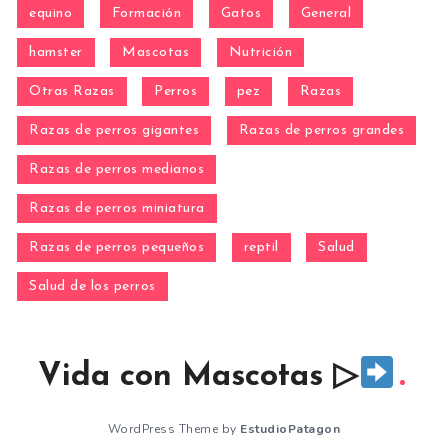
equino
Formación
Gatos
General
hamster
Mascotas
Nutrición
Otras Razas
Perros
pez
Razas
Razas de perros gigantes
Razas de perros grandes
Razas de perros medianos
Razas de perros miniatura
Razas de perros pequeños
reptil
Salud
Salud de los perros
Vida con Mascotas ▷
WordPress Theme by
EstudioPatagon