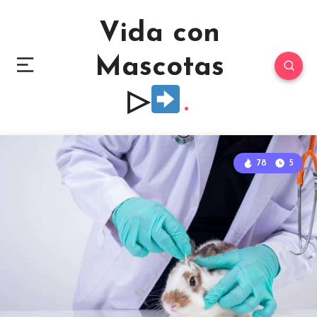
Vida con
Mascotas
▷
78
5