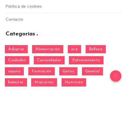
Política de cookies
Contacto
Categorías
Adoptar
Alimentación
ave
Belleza
Cuidados
Curiosidades
Entrenamiento
equino
Formación
Gatos
General
hamster
Mascotas
Nutrición
Otras Razas
Perros
pez
Razas
Razas de perros gigantes
Razas de perros grandes
Razas de perros medianos
Razas de perros miniatura