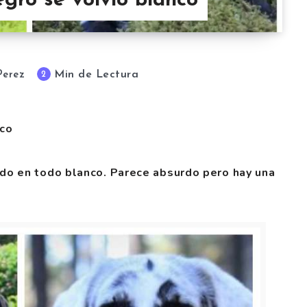
egro se volvió blanco
Min de Lectura
2
Perez
nco
do en todo blanco. Parece absurdo pero hay una