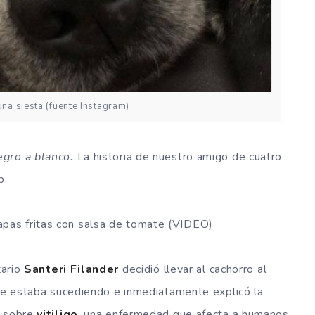
una siesta (fuente Instagram)
gro a blanco.
La historia de nuestro amigo de cuatro
b.
pas fritas con salsa de tomate (VIDEO)
tario
Santeri Filander
decidió llevar al cachorro al
que estaba sucediendo e inmediatamente explicó la
a sobre
vitiligo
, una enfermedad que afecta a humanos