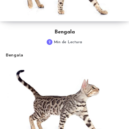
Bengala
2
Min de Lectura
Bengala