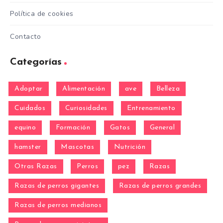
Política de cookies
Contacto
Categorías
Adoptar
Alimentación
ave
Belleza
Cuidados
Curiosidades
Entrenamiento
equino
Formación
Gatos
General
hamster
Mascotas
Nutrición
Otras Razas
Perros
pez
Razas
Razas de perros gigantes
Razas de perros grandes
Razas de perros medianos