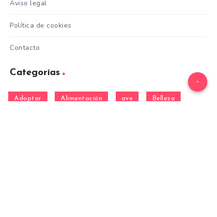
Aviso legal
Política de cookies
Contacto
Categorías
Adoptar
Alimentación
ave
Belleza
Cuidados
Curiosidades
Entrenamiento
equino
Formación
Gatos
General
hamster
Mascotas
Nutrición
Otras Razas
Perros
pez
Razas
Razas de perros gigantes
Razas de perros grandes
Razas de perros medianos