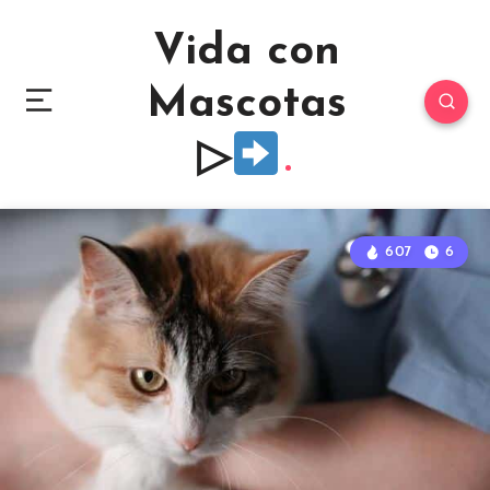
Vida con
Mascotas
▷
607
6