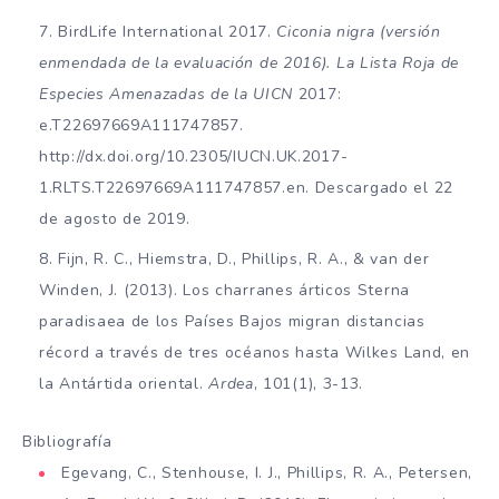
BirdLife International 2017.
Ciconia nigra (versión
enmendada de la evaluación de 2016). La Lista Roja de
Especies Amenazadas de la UICN
2017:
e.T22697669A111747857.
http://dx.doi.org/10.2305/IUCN.UK.2017-
1.RLTS.T22697669A111747857.en. Descargado el 22
de agosto de 2019.
Fijn, R. C., Hiemstra, D., Phillips, R. A., & van der
Winden, J. (2013). Los charranes árticos Sterna
paradisaea de los Países Bajos migran distancias
récord a través de tres océanos hasta Wilkes Land, en
la Antártida oriental.
Ardea
, 101(1), 3-13.
Bibliografía
Egevang, C., Stenhouse, I. J., Phillips, R. A., Petersen,