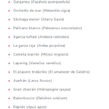
Garganey (
Espátula querquedula
)
Orchetto de mar (
Melanitta nigra
)
Strolaga menor (
Starry Gavia
)
Pelícano blanco (
Pelecanus onocrotalus
)
Sgarza tufted (
Ardeola ralloides
)
La garza roja (
Ardea purpúrea
)
Cometa marrón (
Milvus migrans
)
Lapwing (
Vanellus vanellus
)
El playero tridáctilo (
El amanecer de Calidris
)
Azafrán (
Larus fuscus
)
Gran charrán (
Hidropogne caspia
)
Balestruccio (
Delichon urbicum
)
Rápido (
Apus apus
)