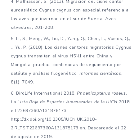
Mathiasson, S. (2013). Migración del cisne cantor
euroasiático Cygnus cygnus con especial referencia a
las aves que invernan en el sur de Suecia. Aves
silvestres, 201-208.
Li, S., Meng, W., Liu, D., Yang, Q., Chen, L., Vamos, Q.,
… Yu, P. (2018). Los cisnes cantores migratorios Cygnus
cygnus transmiten el virus H5N1 entre China y
Mongolia: pruebas combinadas de seguimiento por
satélite y análisis filogenético.
Informes científicos
,
8(1), 7049.
BirdLife International 2018.
Phoenicopterus roseus.
La Lista Roja de Especies Amenazadas de la UICN
2018:
e.T22697360A131878173.
http://dx.doi.org/10.2305/IUCN.UK.2018-
2.RLTS.T22697360A131878173.en. Descargado el 22
de agosto de 2019.