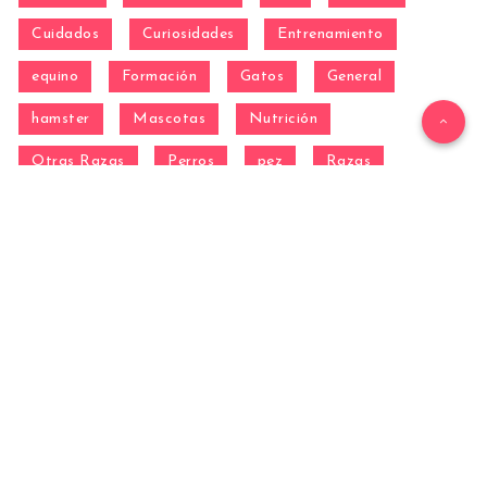
Cuidados
Curiosidades
Entrenamiento
equino
Formación
Gatos
General
hamster
Mascotas
Nutrición
Otras Razas
Perros
pez
Razas
Razas de perros gigantes
Razas de perros grandes
Razas de perros medianos
Razas de perros miniatura
Razas de perros pequeños
reptil
Salud
Salud de los perros
Vida con Mascotas ▷