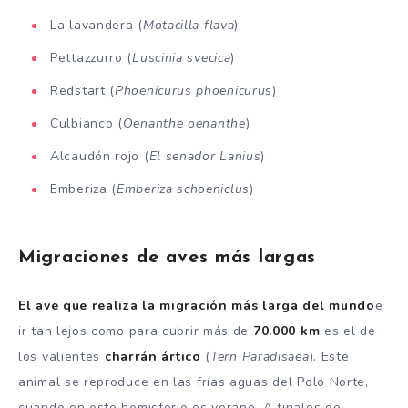
La lavandera (
Motacilla flava
)
Pettazzurro (
Luscinia svecica
)
Redstart (
Phoenicurus phoenicurus
)
Culbianco (
Oenanthe oenanthe
)
Alcaudón rojo (
El senador Lanius
)
Emberiza (
Emberiza schoeniclus
)
Migraciones de aves más largas
El ave que realiza la migración más larga del mundo
e
ir tan lejos como para cubrir más de
70.000 km
es el de
los valientes
charrán ártico
(
Tern Paradisaea
). Este
animal se reproduce en las frías aguas del Polo Norte,
cuando en este hemisferio es verano. A finales de